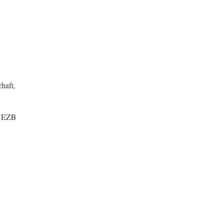
haft,
er EZB