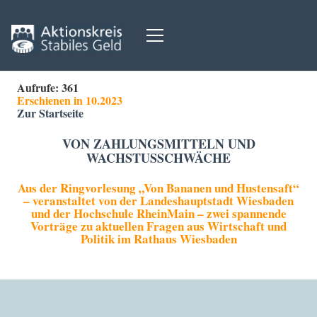
Aufrufe:
361
Erschienen in 10.2023
Zur Startseite
VON ZAHLUNGSMITTELN UND
WACHSTUSSCHWÄCHE
Aus der Ringvorlesung „Von Bananen und Hustensaft“
– veranstaltet von der Landeshauptstadt Wiesbaden
und der Hochschule RheinMain – zwei spannende
Vorträge zu aktuellen Fragen aus Wirtschaft und
Politik im Rathaus Wiesbaden